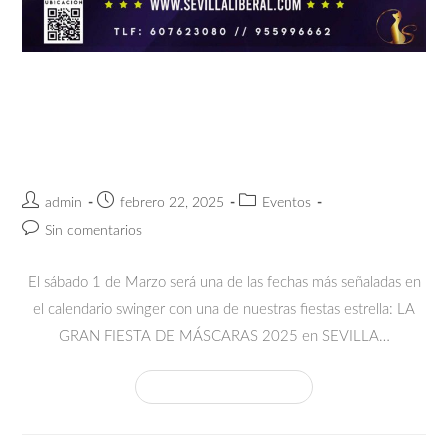
CARNAVAL DI VENEZIA (GRAN
FIESTA DE MÁSCARAS 2025)-
SÁBADO 1 MARZO
admin
febrero 22, 2025
Eventos
Sin comentarios
El sábado 1 de Marzo será una de las fechas más señaladas en
el calendario swinger con una de nuestras fiestas estrella: LA
GRAN FIESTA DE MÁSCARAS 2025 en SEVILLA…
Continuar Leyendo