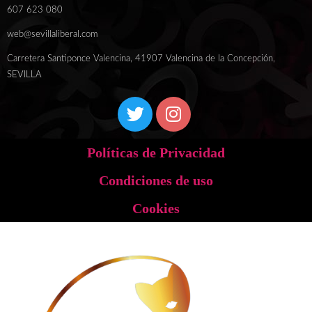
607 623 080
web@sevillaliberal.com
Carretera Santiponce Valencina, 41907 Valencina de la Concepción,
SEVILLA
Políticas de Privacidad
Condiciones de uso
Cookies