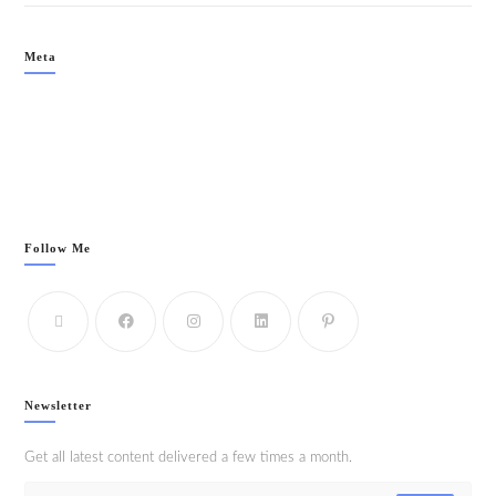
Meta
Acceder
Feed de entradas
Feed de comentarios
WordPress.org
Follow Me
Newsletter
Get all latest content delivered a few times a month.