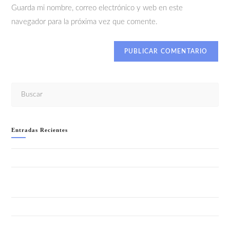
Guarda mi nombre, correo electrónico y web en este
navegador para la próxima vez que comente.
Entradas Recientes
WELCOME TO IBIZA!!- SÁBADO 8 AGOSTO
LA NOCHE + SALVAJE (ANIMAL PRINT) “SUMMER EDITION”-
SÁBADO 1 AGOSTO
GRAN FIESTA DEL VERANO 2026 – SÁBADO 25 JULIO
FIESTA CUBANA- SÁBADO 18 JULIO