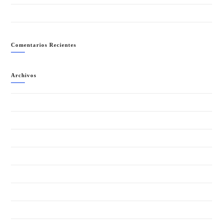
NEÓN PARTY (LA NOCHE MÁS COLORIDA)- SÁBADO 11 JULIO
Comentarios Recientes
Archivos
agosto 2026
julio 2026
junio 2026
mayo 2026
abril 2026
marzo 2026
febrero 2026