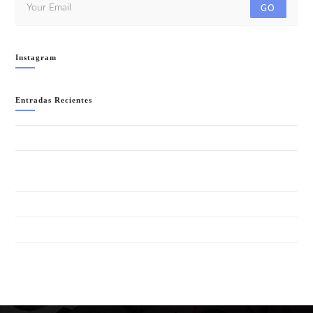
GO
Instagram
Entradas Recientes
WELCOME TO IBIZA!!- SÁBADO 8 AGOSTO
LA NOCHE + SALVAJE (ANIMAL PRINT) “SUMMER EDITION”-
SÁBADO 1 AGOSTO
GRAN FIESTA DEL VERANO 2026 – SÁBADO 25 JULIO
FIESTA CUBANA- SÁBADO 18 JULIO