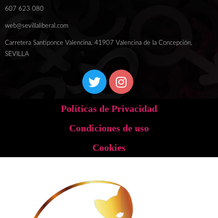
607 623 080
web@sevillaliberal.com
Carretera Santiponce Valencina, 41907 Valencina de la Concepción,
SEVILLA
Políticas de Privacidad
Condiciones de uso
Cookies