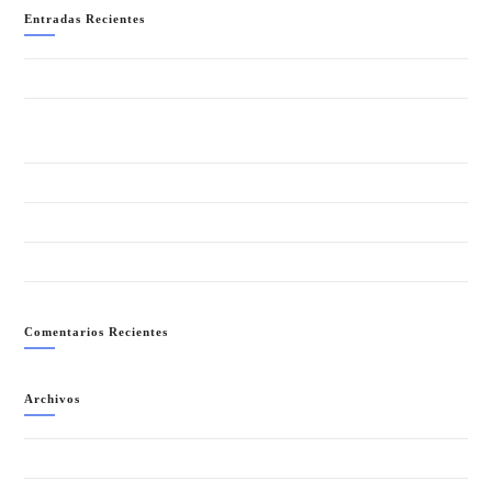
Entradas Recientes
WELCOME TO IBIZA!!- SÁBADO 8 AGOSTO
LA NOCHE + SALVAJE (ANIMAL PRINT) “SUMMER EDITION”-
SÁBADO 1 AGOSTO
GRAN FIESTA DEL VERANO 2026 – SÁBADO 25 JULIO
FIESTA CUBANA- SÁBADO 18 JULIO
NEÓN PARTY (LA NOCHE MÁS COLORIDA)- SÁBADO 11 JULIO
Comentarios Recientes
Archivos
agosto 2026