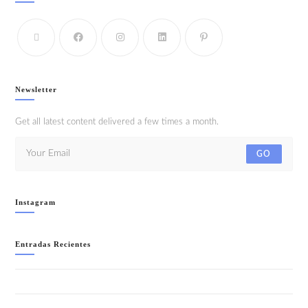
Newsletter
Get all latest content delivered a few times a month.
GO
Instagram
Entradas Recientes
WELCOME TO IBIZA!!- SÁBADO 8 AGOSTO
LA NOCHE + SALVAJE (ANIMAL PRINT) “SUMMER EDITION”-