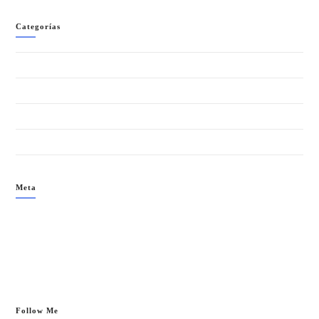
Categorías
BLOG
Eventos
TESTIMONIO SWINGER
Uncategorized
Meta
Acceder
Feed de entradas
Feed de comentarios
WordPress.org
Follow Me