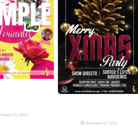
ESTA CUMPLEAÑOS:
“FERIANTES” +
TO DIRECTO TONI
MERRY CHRISTMAS PARTY
ESPINO
(CON SORTEO DE 5 LOTES
NAVIDEÑOS)
marzo 31, 2025
diciembre 15, 2025