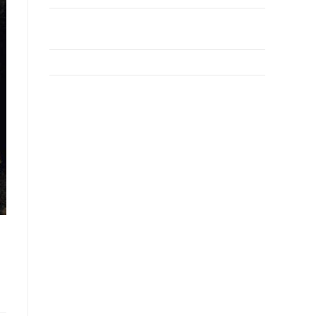
GRAN FIESTA DEL VERANO 2026 – SÁBADO 25
JULIO
FIESTA CUBANA- SÁBADO 18 JULIO