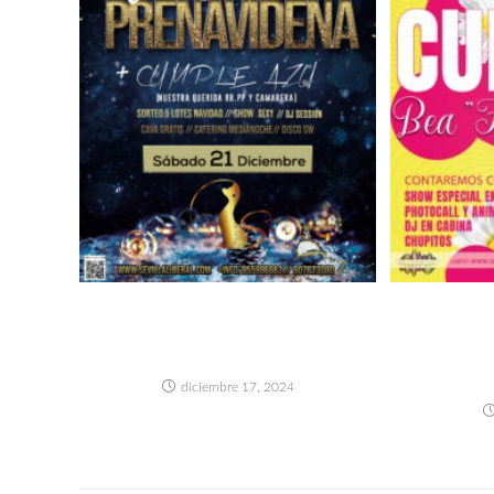
FIESTA PRENAVIDEÑA CON
GRAN FI
SORTEO DE 5 LOTES
BEA 
NAVIDEÑOS + CUMPLE AZU
CONCIER
diciembre 17, 2024