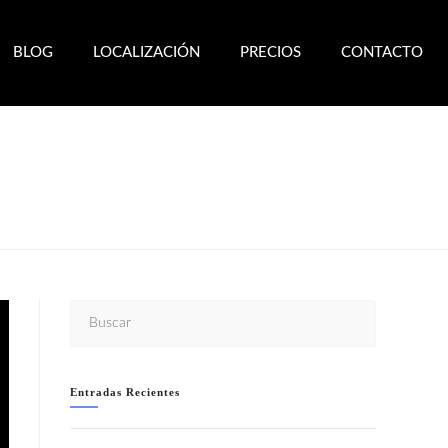
BLOG
LOCALIZACIÓN
PRECIOS
CONTACTO
TOS, REGALOS…)
Entradas Recientes
WELCOME TO IBIZA!!- SÁBADO 8 AGOSTO