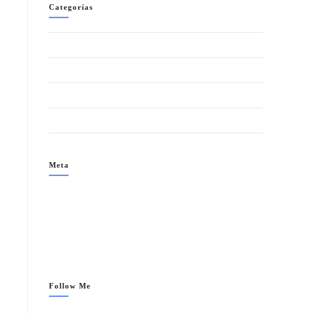
Categorías
BLOG
Eventos
TESTIMONIO SWINGER
Uncategorized
Meta
Acceder
Feed de entradas
Feed de comentarios
WordPress.org
Follow Me