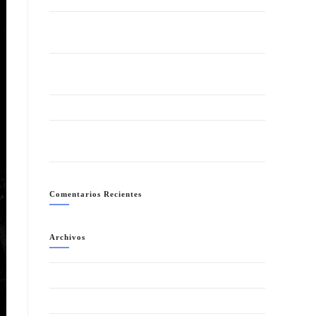
LA NOCHE + SALVAJE (ANIMAL PRINT) “SUMMER
EDITION”- SÁBADO 1 AGOSTO
GRAN FIESTA DEL VERANO 2026 – SÁBADO 25
JULIO
FIESTA CUBANA- SÁBADO 18 JULIO
NEÓN PARTY (LA NOCHE MÁS COLORIDA)-
SÁBADO 11 JULIO
Comentarios Recientes
Archivos
agosto 2026
julio 2026