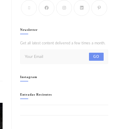
Newsletter
Get all latest content delivered a few times a month.
GO
Instagram
Entradas Recientes
WELCOME TO IBIZA!!- SÁBADO 8 AGOSTO
LA NOCHE + SALVAJE (ANIMAL PRINT) “SUMMER
EDITION”- SÁBADO 1 AGOSTO