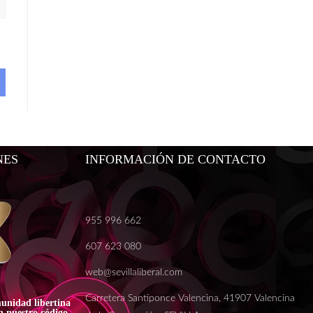
NES
INFORMACIÓN DE CONTACTO
955 996 662
607 623 080
web@sevillaliberal.com
Carretera Santiponce Valencina, 41907 Valencina
unidad libertina
 nuestro código