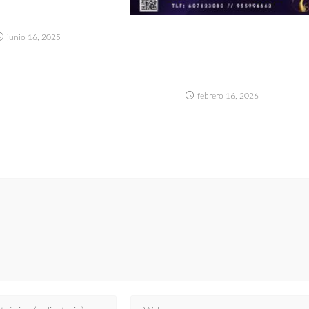
DE POOL PARTY EN
ILLA LIBERAL
“CARNAVAL DI VENEZIA”:
junio 16, 2025
GRAN FIESTA DE MÁSCARAS
2026 – SÁBADO 21 DE
FEBRERO
febrero 16, 2026