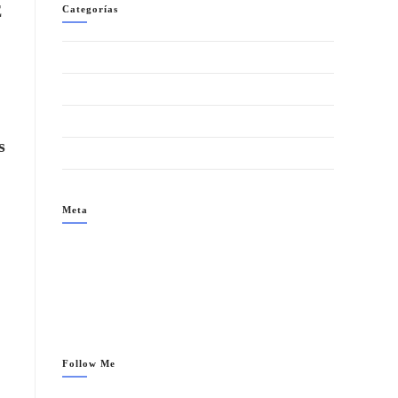
E
Categorías
BLOG
Eventos
TESTIMONIO SWINGER
s
Uncategorized
Meta
Acceder
Feed de entradas
Feed de comentarios
WordPress.org
Follow Me