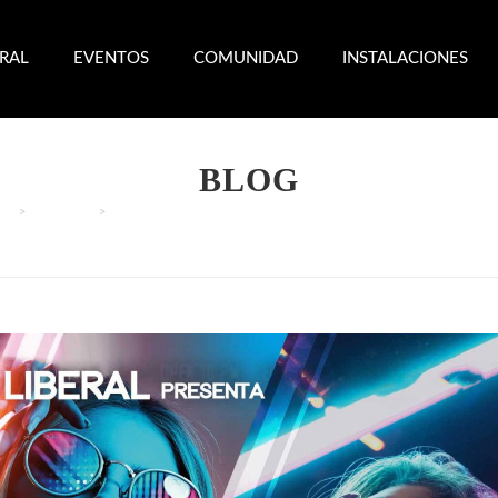
ERAL
EVENTOS
COMUNIDAD
INSTALACIONES
BLOG
>
EVENTOS
>
NEÓN PARTY (LA NOCHE MÁS COLORIDA)- SÁBADO 11 JULI