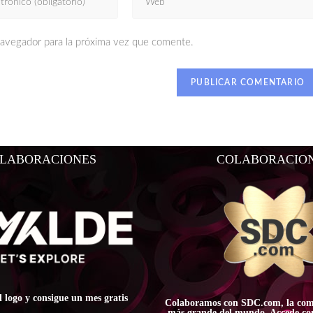
navegador para la próxima vez que comente.
LABORACIONES
COLABORACIO
l logo y consigue un mes gratis
Colaboramos con SDC.com, la com
más grande del mundo. Accede con