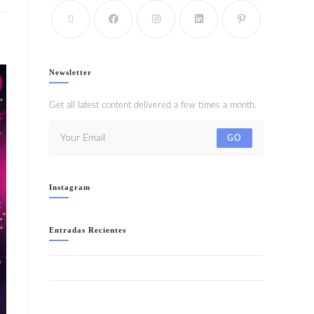
Newsletter
Get all latest content delivered a few times a month.
GO
Instagram
Entradas Recientes
WELCOME TO IBIZA!!- SÁBADO 8 AGOSTO
LA NOCHE + SALVAJE (ANIMAL PRINT) “SUMMER
EDITION”- SÁBADO 1 AGOSTO