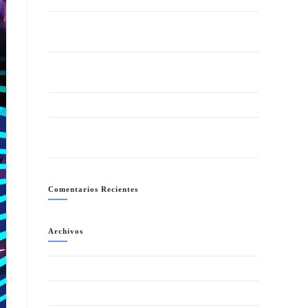
LA NOCHE + SALVAJE (ANIMAL PRINT) “SUMMER
EDITION”- SÁBADO 1 AGOSTO
GRAN FIESTA DEL VERANO 2026 – SÁBADO 25
JULIO
FIESTA CUBANA- SÁBADO 18 JULIO
NEÓN PARTY (LA NOCHE MÁS COLORIDA)-
SÁBADO 11 JULIO
Comentarios Recientes
Archivos
agosto 2026
julio 2026