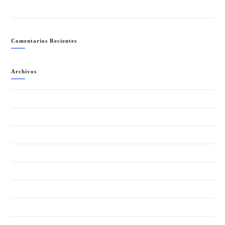
NEÓN PARTY (LA NOCHE MÁS COLORIDA)- SÁBADO 11 JULIO
Comentarios Recientes
Archivos
agosto 2026
julio 2026
junio 2026
mayo 2026
abril 2026
marzo 2026
febrero 2026