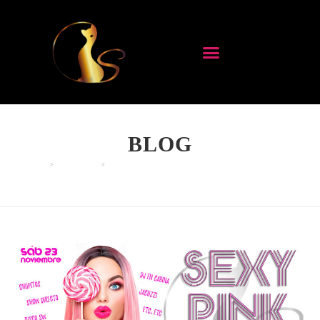
BLOG
>
EVENTOS
>
SEXY PINK LADY – SÁBADO 23 NOVIEMBRE