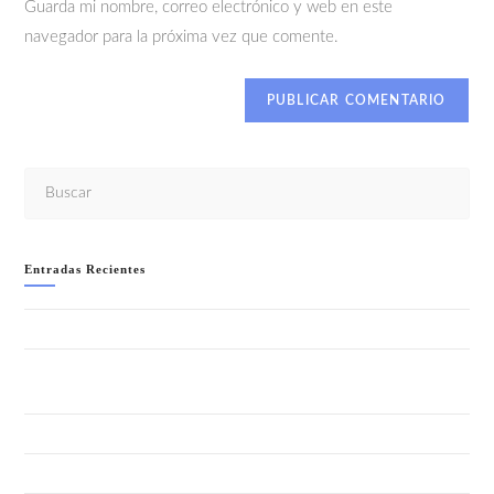
Guarda mi nombre, correo electrónico y web en este
navegador para la próxima vez que comente.
Entradas Recientes
WELCOME TO IBIZA!!- SÁBADO 8 AGOSTO
LA NOCHE + SALVAJE (ANIMAL PRINT) “SUMMER EDITION”-
SÁBADO 1 AGOSTO
GRAN FIESTA DEL VERANO 2026 – SÁBADO 25 JULIO
FIESTA CUBANA- SÁBADO 18 JULIO