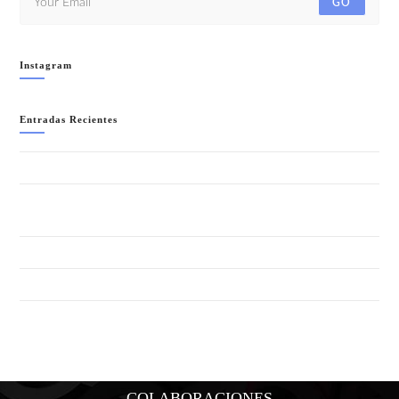
GO
Instagram
Entradas Recientes
WELCOME TO IBIZA!!- SÁBADO 8 AGOSTO
LA NOCHE + SALVAJE (ANIMAL PRINT) “SUMMER EDITION”-
SÁBADO 1 AGOSTO
GRAN FIESTA DEL VERANO 2026 – SÁBADO 25 JULIO
FIESTA CUBANA- SÁBADO 18 JULIO
COLABORACIONES